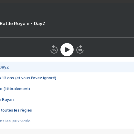
 Battle Royale - DayZ
 DayZ
 a 13 ans (et vous l'avez ignoré)
e (littéralement)
im Rayan
 toutes les règles
s les jeux vidéo
us choquant de Rockstar ? - Le scandale BULLY